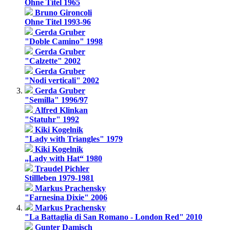
Ohne Titel 1965
Bruno Gironcoli
Ohne Titel 1993-96
Gerda Gruber
"Doble Camino" 1998
Gerda Gruber
"Calzette" 2002
Gerda Gruber
"Nodi verticali" 2002
Gerda Gruber
"Semilla" 1996/97
Alfred Klinkan
"Statuhr" 1992
Kiki Kogelnik
"Lady with Triangles" 1979
Kiki Kogelnik
„Lady with Hat“ 1980
Traudel Pichler
Stillleben 1979-1981
Markus Prachensky
"Farnesina Dixie" 2006
Markus Prachensky
"La Battaglia di San Romano - London Red" 2010
Gunter Damisch