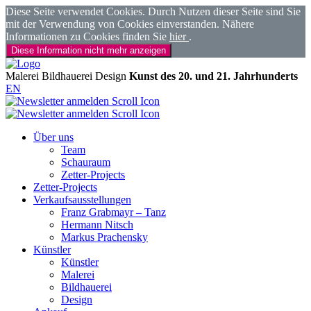
Diese Seite verwendet Cookies. Durch Nutzen dieser Seite sind Sie
mit der Verwendung von Cookies einverstanden. Nähere
Informationen zu Cookies finden Sie
hier
.
Diese Information nicht mehr anzeigen
Malerei
Bildhauerei
Design
Kunst des 20. und 21. Jahrhunderts
EN
Über uns
Team
Schauraum
Zetter-Projects
Zetter-Projects
Verkaufsausstellungen
Franz Grabmayr – Tanz
Hermann Nitsch
Markus Prachensky
Künstler
Künstler
Malerei
Bildhauerei
Design